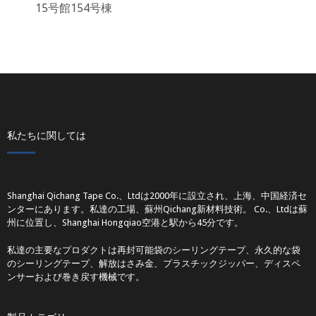
15号館154号棟
私たちに関しては
Shanghai Qichang Tape Co.、Ltdは2000年に設立され、上海、中国経済セ
ンターにあります。私達の工場、蘇州Qichang新材料技術。 Co.、Ltdは蘇
州に位置し、Shanghai Hongqiao空港と駅から45分です。
私達の主要なプロダクトは再封可能袋のシーリングテープ、永久的な袋
のシーリングテープ、解放はさみ金、プラスチックジッパー、ディスペ
ンサーおよび巻き戻す機械です。