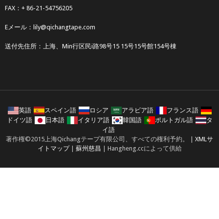
FAX：+ 86-21-54756205
Eメール：
lily@qichangtape.com
送付先住所：上海、Min行区民i路98号15 15号15号館154号棟
英語
スペイン語
ロシア
アラビア語
フランス語
ドイツ語
日本語
イタリア語
韓国語
ポルトガル語
タ
イ語
著作権©2015上海Qichangテープ有限公司、すべての権利予約。 |
XMLサ
イトマップ
|
蘇州慈昌
| Hangheng.ccによって供給